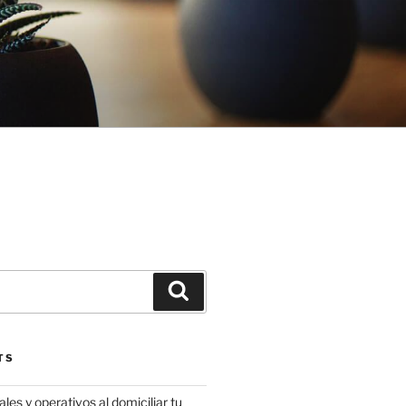
Search
TS
les y operativos al domiciliar tu