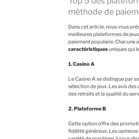
Top 5 des platefor
méthode de paiem
Dans cet article, nous vous pr
meilleures plateformes de jeu
paiement populaire. Chacune a
caractéristiques
uniques qui l
1. Casino A
Le Casino A se distingue par so
sélection de jeux. Les
avis
des u
des retraits et la qualité du serv
2. Plateforme B
Cette option offre des promot
fidélité généreux. Les
opinions
variété de machines à sous dis