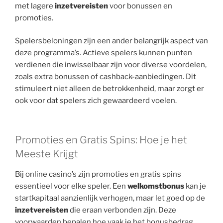
met lagere
inzetvereisten
voor bonussen en
promoties.
Spelersbeloningen zijn een ander belangrijk aspect van
deze programma’s. Actieve spelers kunnen punten
verdienen die inwisselbaar zijn voor diverse voordelen,
zoals extra bonussen of cashback-aanbiedingen. Dit
stimuleert niet alleen de betrokkenheid, maar zorgt er
ook voor dat spelers zich gewaardeerd voelen.
Promoties en Gratis Spins: Hoe je het
Meeste Krijgt
Bij online casino’s zijn promoties en gratis spins
essentieel voor elke speler. Een
welkomstbonus
kan je
startkapitaal aanzienlijk verhogen, maar let goed op de
inzetvereisten
die eraan verbonden zijn. Deze
voorwaarden bepalen hoe vaak je het bonusbedrag