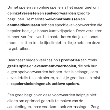
Bij het spelen van online spellen is het essentieel om
de
inzetvereisten
en
spelvoorwaarden
goed te
begrijpen. De meeste
welkomstbonussen
en
aanmeldbonussen
hebben specifieke voorwaarden die
bepalen hoe je je bonus kunt vrijspelen. Deze vereisten
kunnen variëren van het aantal keren dat je de bonus
moet inzetten tot de tijdslimieten die je hebt om deze
te gebruiken.
Daarnaast bieden veel casino’s
promoties
aan, zoals
gratis spins
en
evenement-toernooien
, die ook hun
eigen spelvoorwaarden hebben. Het is belangrijk om
deze details te controleren, zodat je geen kansen mist
op
spelersbeloningen
als
actieve spelers
.
Een goed begrip van deze voorwaarden helpt je niet
alleen om optimaal gebruik te maken van de
aanbiedingen, maar voorkomt ook verrassingen. Zorg