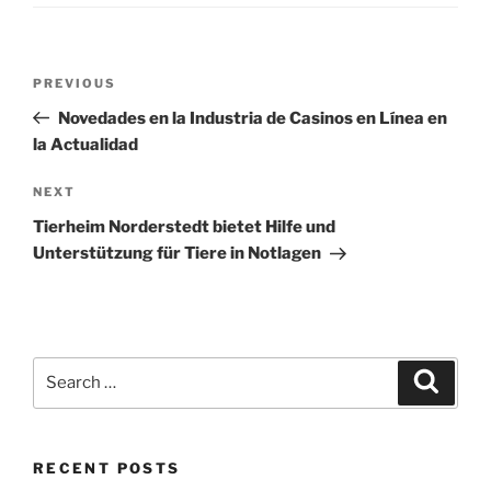
Post
Previous
PREVIOUS
navigation
Post
Novedades en la Industria de Casinos en Línea en
la Actualidad
Next
NEXT
Post
Tierheim Norderstedt bietet Hilfe und
Unterstützung für Tiere in Notlagen
Search
Search
for:
RECENT POSTS