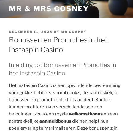
Skip
MR & MRS GOSNEY
to
content
POSTED
DECEMBER 11, 2025
BY
MR GOSNEY
ON
Bonussen en Promoties in het
Instaspin Casino
Inleiding tot Bonussen en Promoties in
het Instaspin Casino
Het Instaspin Casino is een opwindende bestemming
voor gokliefhebbers, vooral dankzij de aantrekkelijke
bonussen en promoties die het aanbiedt. Spelers
kunnen profiteren van verschillende soorten
beloningen, zoals een royale
welkomstbonus
en een
aantrekkelijke
aanmeldbonus
die hen helpt hun
speelervaring te maximaliseren. Deze bonussen zijn