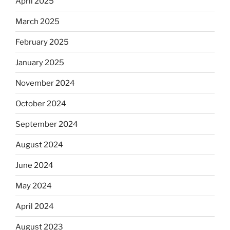
April 2025
March 2025
February 2025
January 2025
November 2024
October 2024
September 2024
August 2024
June 2024
May 2024
April 2024
August 2023