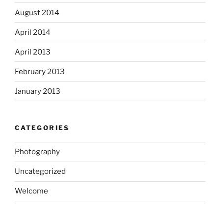
August 2014
April 2014
April 2013
February 2013
January 2013
CATEGORIES
Photography
Uncategorized
Welcome