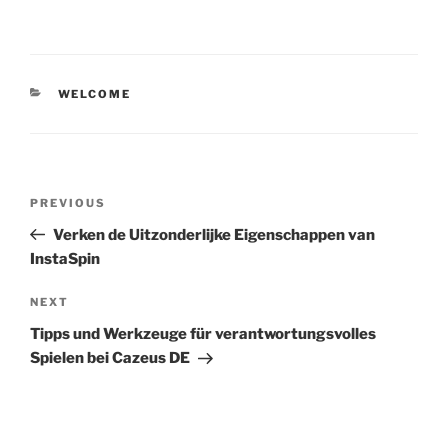
CATEGORIES
WELCOME
Post
Previous
PREVIOUS
navigation
Post
Verken de Uitzonderlijke Eigenschappen van
InstaSpin
Next
NEXT
Post
Tipps und Werkzeuge für verantwortungsvolles
Spielen bei Cazeus DE