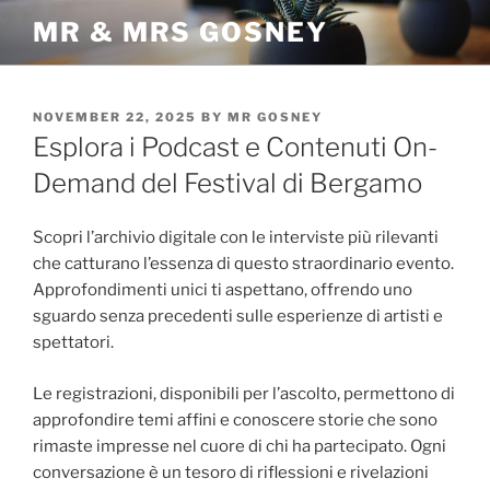
Skip
MR & MRS GOSNEY
to
content
POSTED
NOVEMBER 22, 2025
BY
MR GOSNEY
ON
Esplora i Podcast e Contenuti On-
Demand del Festival di Bergamo
Scopri l’archivio digitale con le interviste più rilevanti
che catturano l’essenza di questo straordinario evento.
Approfondimenti unici ti aspettano, offrendo uno
sguardo senza precedenti sulle esperienze di artisti e
spettatori.
Le registrazioni, disponibili per l’ascolto, permettono di
approfondire temi affini e conoscere storie che sono
rimaste impresse nel cuore di chi ha partecipato. Ogni
conversazione è un tesoro di riflessioni e rivelazioni