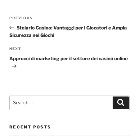
Post
Previous
PREVIOUS
navigation
Post
Stelario Casino: Vantaggi per i Giocatori e Ampia
Sicurezza nei Giochi
Next
NEXT
Post
Approcci di marketing per il settore dei casinò online
Search
Search
for:
RECENT POSTS