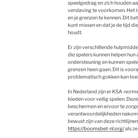
speelgedrag en zich houden aan
verslaving te voorkomen. Het i
en je grenzen te kennen. Dit bet
kunt missen en dat je de tijd di
houdt.
Er zijn verschillende hulpmidd
die spelers kunnen helpen hun a
ondersteuning en kunnen spel
grenzen heen gaan. Dit is voor
problematisch gokken kan toen
In Nederland zijn er KSA-normen
bieden voor veilig spelen. Dez
beschermen en ervoor te zorge
verantwoordelijkheden nakomen.
bewust zijn van deze richtlijn
https://boomsbet-nl.org/
als ze