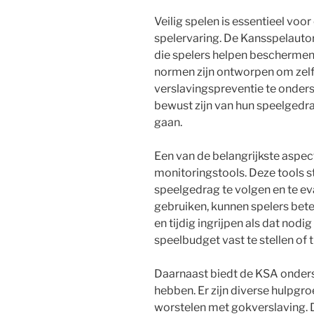
Veilig spelen is essentieel voo
spelervaring. De Kansspelautori
die spelers helpen bescherme
normen zijn ontworpen om zel
verslavingspreventie te onderst
bewust zijn van hun speelgedra
gaan.
Een van de belangrijkste aspect
monitoringstools. Deze tools st
speelgedrag te volgen en te eva
gebruiken, kunnen spelers bete
en tijdig ingrijpen als dat nodi
speelbudget vast te stellen of ti
Daarnaast biedt de KSA onders
hebben. Er zijn diverse hulpg
worstelen met gokverslaving. 