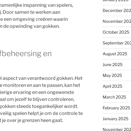
amenlijke inspanning van spelers,
December 20
j. Door samen te werken aan
we een omgeving creëren waarin
November 20
an de opwinding van gokken.
October 2025
September 20
fbeheersing en
August 2025
June 2025
May 2025
eel aspect van verantwoord gokken. Het
 monitoren en aan te passen, kan het
April 2025
zierige ervaring en een ongewenste
March 2025
al om jezelf te blijven controleren,
e gokken steeds toegankelijker wordt.
February 2025
veilig spelen helpt je om de controle te
January 2025
je over je grenzen heen gaat.
November 20