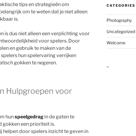
ktische tips en strategieën om
CATEGORIES
elangrijk om te weten dat je niet alleen
kbaar is.
Photography
Uncategorized
is dus niet alleen een verplichting voor
ntwoordelijkheid voor spelers. Door
Welcome
pelen en gebruik te maken van de
 spelers hun spelervaring verrijken
atisch gokken te negeren.
outlook india
en Hulpgroepen voor
 om hun
speelgedrag
in de gaten te
gokken een prioriteit is.
 helpen door spelers inzicht te geven in