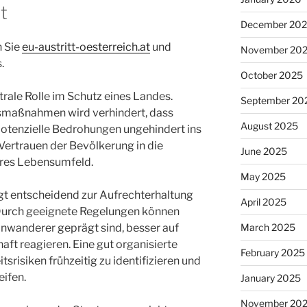
t
December 20
n Sie
eu-austritt-oesterreich.at
und
November 20
.
October 2025
trale Rolle im Schutz eines Landes.
September 20
smaßnahmen wird verhindert, dass
August 2025
otenzielle Bedrohungen ungehindert ins
Vertrauen der Bevölkerung in die
June 2025
eres Lebensumfeld.
May 2025
ägt entscheidend zur Aufrechterhaltung
April 2025
 Durch geeignete Regelungen können
Einwanderer geprägt sind, besser auf
March 2025
aft reagieren. Eine gut organisierte
February 2025
tsrisiken frühzeitig zu identifizieren und
ifen.
January 2025
November 20