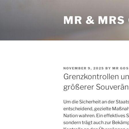
Skip
to
MR & MRS
content
POSTED
NOVEMBER 9, 2025
BY
MR GOS
ON
Grenzkontrollen un
größerer Souveräni
Um die Sicherheit an der Staats
entscheidend, gezielte Maßnahm
Nation wahren. Ein effektives S
sondern trägt auch zur Bekämpf