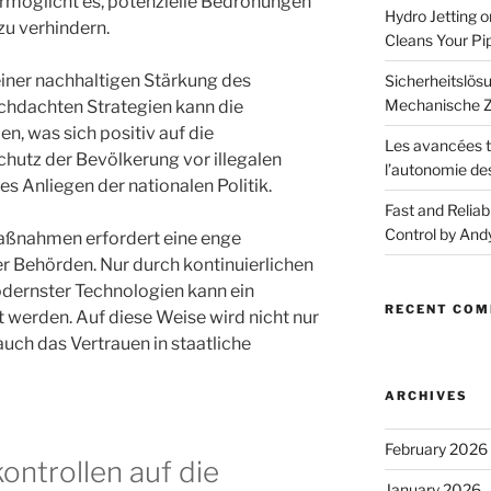
rmöglicht es, potenzielle Bedrohungen
Hydro Jetting 
 zu verhindern.
Cleans Your Pi
einer nachhaltigen Stärkung des
Sicherheitslösu
Mechanische Z
rchdachten Strategien kann die
n, was sich positiv auf die
Les avancées t
chutz der Bevölkerung vor illegalen
l’autonomie de
les Anliegen der nationalen Politik.
Fast and Reliab
Control by And
aßnahmen erfordert eine enge
 Behörden. Nur durch kontinuierlichen
dernster Technologien kann ein
RECENT CO
t werden. Auf diese Weise wird nicht nur
auch das Vertrauen in staatliche
ARCHIVES
February 2026
ontrollen auf die
January 2026