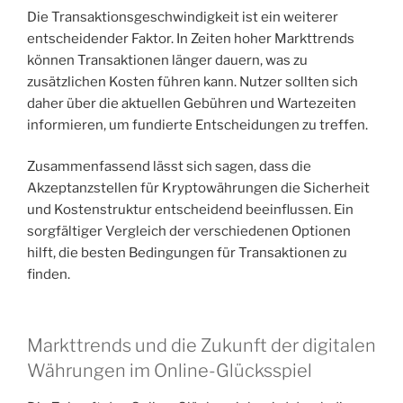
Die Transaktionsgeschwindigkeit ist ein weiterer
entscheidender Faktor. In Zeiten hoher Markttrends
können Transaktionen länger dauern, was zu
zusätzlichen Kosten führen kann. Nutzer sollten sich
daher über die aktuellen Gebühren und Wartezeiten
informieren, um fundierte Entscheidungen zu treffen.
Zusammenfassend lässt sich sagen, dass die
Akzeptanzstellen für Kryptowährungen die Sicherheit
und Kostenstruktur entscheidend beeinflussen. Ein
sorgfältiger Vergleich der verschiedenen Optionen
hilft, die besten Bedingungen für Transaktionen zu
finden.
Markttrends und die Zukunft der digitalen
Währungen im Online-Glücksspiel