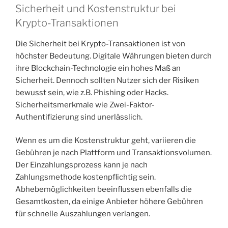
Sicherheit und Kostenstruktur bei
Krypto-Transaktionen
Die Sicherheit bei Krypto-Transaktionen ist von
höchster Bedeutung. Digitale Währungen bieten durch
ihre Blockchain-Technologie ein hohes Maß an
Sicherheit. Dennoch sollten Nutzer sich der Risiken
bewusst sein, wie z.B. Phishing oder Hacks.
Sicherheitsmerkmale wie Zwei-Faktor-
Authentifizierung sind unerlässlich.
Wenn es um die Kostenstruktur geht, variieren die
Gebühren je nach Plattform und Transaktionsvolumen.
Der Einzahlungsprozess kann je nach
Zahlungsmethode kostenpflichtig sein.
Abhebemöglichkeiten beeinflussen ebenfalls die
Gesamtkosten, da einige Anbieter höhere Gebühren
für schnelle Auszahlungen verlangen.