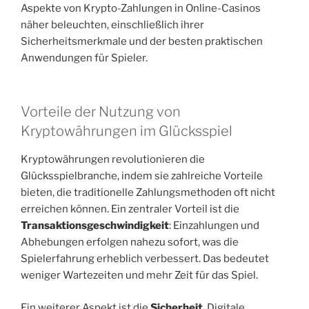
Aspekte von Krypto-Zahlungen in Online-Casinos
näher beleuchten, einschließlich ihrer
Sicherheitsmerkmale und der besten praktischen
Anwendungen für Spieler.
Vorteile der Nutzung von
Kryptowährungen im Glücksspiel
Kryptowährungen revolutionieren die
Glücksspielbranche, indem sie zahlreiche Vorteile
bieten, die traditionelle Zahlungsmethoden oft nicht
erreichen können. Ein zentraler Vorteil ist die
Transaktionsgeschwindigkeit
: Einzahlungen und
Abhebungen erfolgen nahezu sofort, was die
Spielerfahrung erheblich verbessert. Das bedeutet
weniger Wartezeiten und mehr Zeit für das Spiel.
Ein weiterer Aspekt ist die
Sicherheit
. Digitale