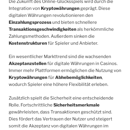
Die Zukunft des Online-Glücksspiels wird durch die
Integration von
Kryptowährungen
geprägt. Diese
digitalen Währungen revolutionieren den
Einzahlungsprozess
und bieten schnellere
Transaktionsgeschwindigkeiten
als herkömmliche
Zahlungsmethoden. Außerdem sinken die
Kostenstrukturen
für Spieler und Anbieter.
Ein wesentlicher Markttrend sind die wachsenden
Akzeptanzstellen
für digitale Währungen in Casinos.
Immer mehr Plattformen ermöglichen die Nutzung von
Kryptowährungen
für
Abhebemöglichkeiten
,
wodurch Spieler eine höhere Flexibilität erleben.
Zusätzlich spielt die Sicherheit eine entscheidende
Rolle. Fortschrittliche
Sicherheitsmerkmale
gewährleisten, dass Transaktionen geschützt sind.
Dies fördert das Vertrauen der Nutzer und steigert
somit die Akzeptanz von digitalen Währungen im