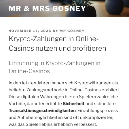
Skip
MR & MRS GOSNEY
to
content
POSTED
NOVEMBER 17, 2025
BY
MR GOSNEY
ON
Krypto-Zahlungen in Online-
Casinos nutzen und profitieren
Einführung in Krypto-Zahlungen in
Online-Casinos
In den letzten Jahren haben sich Kryptowährungen als
beliebte Zahlungsmethode in Online-Casinos etabliert.
Diese digitalen Währungen bieten Spielern zahlreiche
Vorteile, darunter erhöhte
Sicherheit
und schnellere
Transaktionsgeschwindigkeiten
. Einzahlungsprozess
und Abhebemöglichkeiten sind oft unkomplizierter,
was das Spielerlebnis erheblich verbessert.