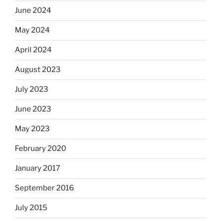
June 2024
May 2024
April 2024
August 2023
July 2023
June 2023
May 2023
February 2020
January 2017
September 2016
July 2015