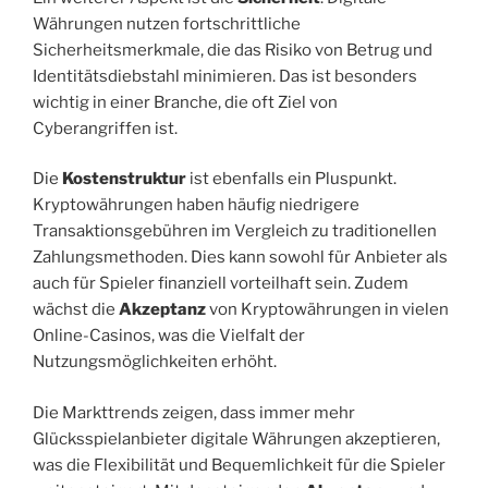
Währungen nutzen fortschrittliche
Sicherheitsmerkmale, die das Risiko von Betrug und
Identitätsdiebstahl minimieren. Das ist besonders
wichtig in einer Branche, die oft Ziel von
Cyberangriffen ist.
Die
Kostenstruktur
ist ebenfalls ein Pluspunkt.
Kryptowährungen haben häufig niedrigere
Transaktionsgebühren im Vergleich zu traditionellen
Zahlungsmethoden. Dies kann sowohl für Anbieter als
auch für Spieler finanziell vorteilhaft sein. Zudem
wächst die
Akzeptanz
von Kryptowährungen in vielen
Online-Casinos, was die Vielfalt der
Nutzungsmöglichkeiten erhöht.
Die Markttrends zeigen, dass immer mehr
Glücksspielanbieter digitale Währungen akzeptieren,
was die Flexibilität und Bequemlichkeit für die Spieler