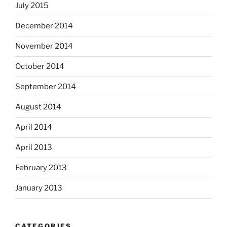
July 2015
December 2014
November 2014
October 2014
September 2014
August 2014
April 2014
April 2013
February 2013
January 2013
CATEGORIES