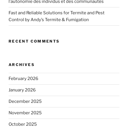
l’autonomie des individus et des communautés
Fast and Reliable Solutions for Termite and Pest
Control by Andy’s Termite & Fumigation
RECENT COMMENTS
ARCHIVES
February 2026
January 2026
December 2025
November 2025
October 2025