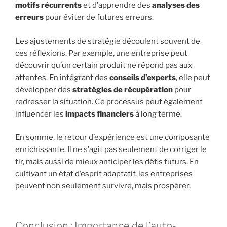
motifs récurrents
et d’apprendre des
analyses des
erreurs
pour éviter de futures erreurs.
Les ajustements de stratégie découlent souvent de
ces réflexions. Par exemple, une entreprise peut
découvrir qu’un certain produit ne répond pas aux
attentes. En intégrant des
conseils d’experts
, elle peut
développer des
stratégies de récupération
pour
redresser la situation. Ce processus peut également
influencer les
impacts financiers
à long terme.
En somme, le retour d’expérience est une composante
enrichissante. Il ne s’agit pas seulement de corriger le
tir, mais aussi de mieux anticiper les défis futurs. En
cultivant un état d’esprit adaptatif, les entreprises
peuvent non seulement survivre, mais prospérer.
Conclusion : Importance de l’auto-