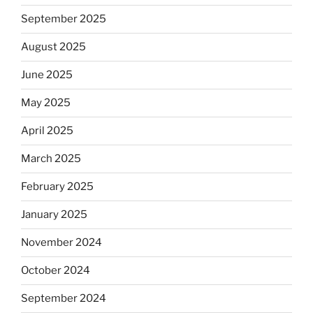
September 2025
August 2025
June 2025
May 2025
April 2025
March 2025
February 2025
January 2025
November 2024
October 2024
September 2024