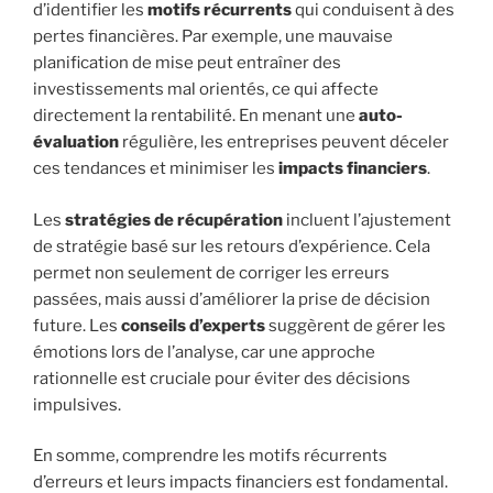
d’identifier les
motifs récurrents
qui conduisent à des
pertes financières. Par exemple, une mauvaise
planification de mise peut entraîner des
investissements mal orientés, ce qui affecte
directement la rentabilité. En menant une
auto-
évaluation
régulière, les entreprises peuvent déceler
ces tendances et minimiser les
impacts financiers
.
Les
stratégies de récupération
incluent l’ajustement
de stratégie basé sur les retours d’expérience. Cela
permet non seulement de corriger les erreurs
passées, mais aussi d’améliorer la prise de décision
future. Les
conseils d’experts
suggèrent de gérer les
émotions lors de l’analyse, car une approche
rationnelle est cruciale pour éviter des décisions
impulsives.
En somme, comprendre les motifs récurrents
d’erreurs et leurs impacts financiers est fondamental.