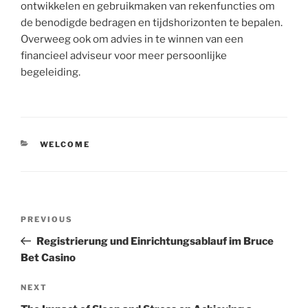
ontwikkelen en gebruikmaken van rekenfuncties om
de benodigde bedragen en tijdshorizonten te bepalen.
Overweeg ook om advies in te winnen van een
financieel adviseur voor meer persoonlijke
begeleiding.
CATEGORIES
WELCOME
Post
Previous
PREVIOUS
navigation
Post
Registrierung und Einrichtungsablauf im Bruce
Bet Casino
Next
NEXT
Post