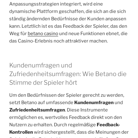
Anpassungsstrategien integriert, wird eine
dynamische Plattform geschaffen, die sich an die sich
ständig ändernden Bedürfnisse der Kunden anpassen
kann. Letztlich ist es das Feedback der Spieler, das den
Weg für
betano casino
und neue Funktionen ebnet, die
das Casino-Erlebnis noch attraktiver machen.
Kundenumfragen und
Zufriedenheitsumfragen: Wie Betano die
Stimme der Spieler hört
Um den Bedürfnissen der Spieler gerecht zu werden,
setzt Betano auf umfassende
Kundenumfragen
und
Zufriedenheitsumfragen
. Diese Instrumente
ermöglichen es, wertvolles Feedback direkt von den
Nutzern zu erhalten. Durch regelmäßige
Feedback-
Kontrollen
wird sichergestellt, dass die Meinungen der