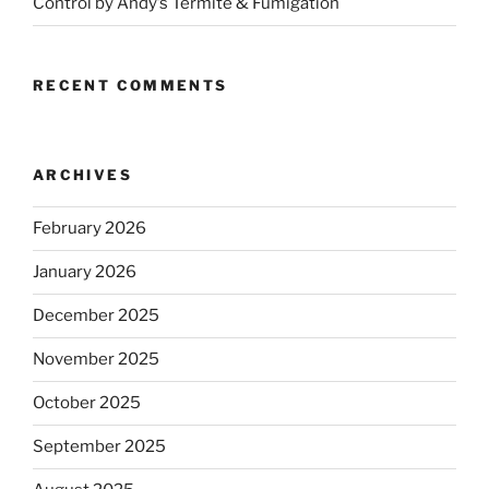
Control by Andy’s Termite & Fumigation
RECENT COMMENTS
ARCHIVES
February 2026
January 2026
December 2025
November 2025
October 2025
September 2025