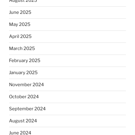
August 2025
June 2025
May 2025
April 2025
March 2025
February 2025
January 2025
November 2024
October 2024
September 2024
August 2024
June 2024