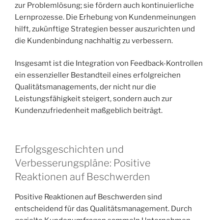
zur Problemlösung; sie fördern auch kontinuierliche
Lernprozesse. Die Erhebung von Kundenmeinungen
hilft, zukünftige Strategien besser auszurichten und
die Kundenbindung nachhaltig zu verbessern.
Insgesamt ist die Integration von Feedback-Kontrollen
ein essenzieller Bestandteil eines erfolgreichen
Qualitätsmanagements, der nicht nur die
Leistungsfähigkeit steigert, sondern auch zur
Kundenzufriedenheit maßgeblich beiträgt.
Erfolgsgeschichten und
Verbesserungspläne: Positive
Reaktionen auf Beschwerden
Positive Reaktionen auf Beschwerden sind
entscheidend für das Qualitätsmanagement. Durch