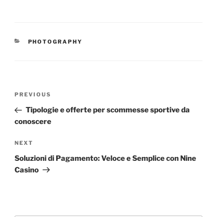
CATEGORIES
PHOTOGRAPHY
Post
Previous
PREVIOUS
navigation
Post
Tipologie e offerte per scommesse sportive da
conoscere
Next
NEXT
Post
Soluzioni di Pagamento: Veloce e Semplice con Nine
Casino