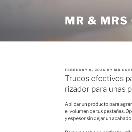
Skip
to
MR & MRS
content
POSTED
FEBRUARY 8, 2026
BY
MR GOS
ON
Trucos efectivos p
rizador para unas p
Aplicar un producto para agrand
el volumen de tus pestañas. Op
y espesor sin dejar un acabado