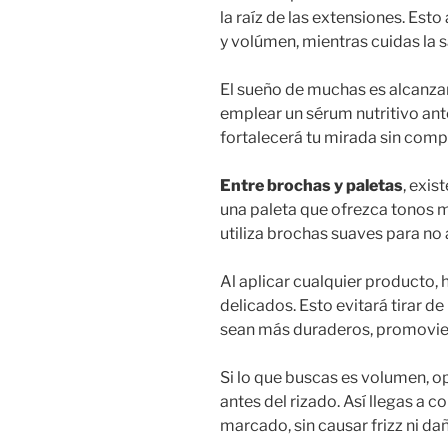
la raíz de las extensiones. Est
y volúmen, mientras cuidas la s
El sueño de muchas es alcanzar
emplear un sérum nutritivo ant
fortalecerá tu mirada sin compr
Entre brochas y paletas
, exis
una paleta que ofrezca tonos má
utiliza brochas suaves para no a
Al aplicar cualquier producto,
delicados. Esto evitará tirar de
sean más duraderos, promoviend
Si lo que buscas es volumen, op
antes del rizado. Así llegas a 
marcado, sin causar frizz ni dañ