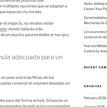
iza pestañas postizas que
Hydro Jetting 
n múltiples opciones que se adaptan a
Cleans Your Pi
ue especial a tu mirada.
Sicherheitslösu
Mechanische Z
 el impacto, no olvides visitar
com/
, donde hallarás más
Les avancées t
de productos para embellecer tus ojos.
l’autonomie de
Fast and Reliab
Control by And
mula adecuada para un
RECENT CO
 no pese sobre las fibras de tus
puedas construir el volumen deseado sin
ARCHIVES
February 2026
es para dar forma al look. Si buscas un
herramientas de aplicación que permitan
January 2026