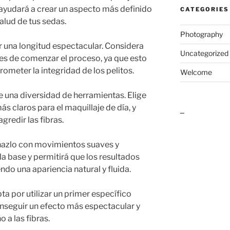
o ayudará a crear un aspecto más definido
CATEGORIES
alud de tus sedas.
Photography
 una longitud espectacular. Considera
Uncategorized
es de comenzar el proceso, ya que esto
ometer la integridad de los pelitos.
Welcome
te una diversidad de herramientas. Elige
s claros para el maquillaje de día, y
outlook india
gredir las fibras.
 hazlo con movimientos suaves y
 la base y permitirá que los resultados
o una apariencia natural y fluida.
ta por utilizar un primer específico
conseguir un efecto más espectacular y
o a las fibras.