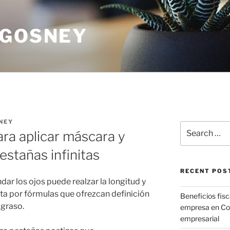
 GOSNEY
NEY
Search
ara aplicar máscara y
for:
estañas infinitas
RECENT POS
ar los ojos puede realzar la longitud y
ta por fórmulas que ofrezcan definición
Beneficios fisca
 graso.
empresa en CoM
empresarial