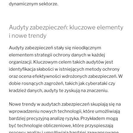
dynamicznym sektorze.
Audyty zabezpieczeń: kluczowe elementy
i nowe trendy
Audyty zabezpieczeń stały się nieodłącznym
elementem strategii ochrony danych w każdej
organizacji. Kluczowym celem takich audytów jest
identyfikacja słabości w istniejących metody ochrony
oraz ocena efektywności wdrożonych zabezpieczeń. W
dobie rosnących zagrożeń, takich jak cyberataki czy
kradzież danych, audyty te zyskują na znaczeniu.
Nowe trendy w audytach zabezpieczeń skupiają się na
wprowadzeniu nowych technologii, które umożliwiają
bardziej precyzyjną analizę ryzyka. Przykładem mogą
być technologie obliczeniowe, które przyspieszają
procesy analizy i umożliwiają bardziej zaawansowane