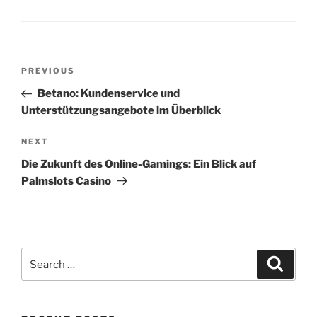
Post
Previous
PREVIOUS
navigation
Post
Betano: Kundenservice und
Unterstützungsangebote im Überblick
Next
NEXT
Post
Die Zukunft des Online-Gamings: Ein Blick auf
Palmslots Casino
Search
Search
for: