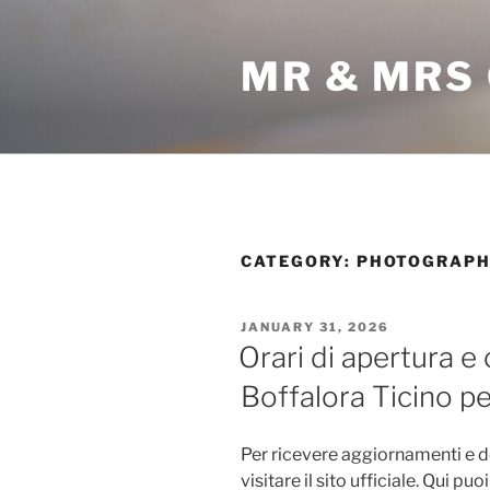
Skip
to
MR & MRS
content
CATEGORY:
PHOTOGRAP
POSTED
JANUARY 31, 2026
ON
Orari di apertura e
Boffalora Ticino per
Per ricevere aggiornamenti e de
visitare il sito ufficiale. Qui puo