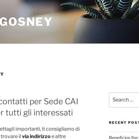
 GOSNEY
HY
Search
 contatti per Sede CAI
for:
 tutti gli interessati
RECENT POS
ttagli importanti, ti consigliamo di
i trovare il
via indirizzo
e altre
Beneficios fisca