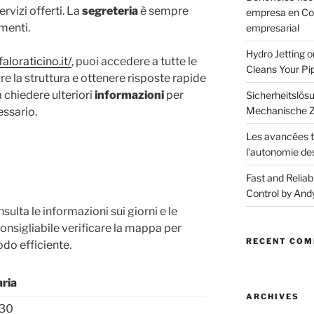
ervizi offerti. La
segreteria
è sempre
empresa en CoM
imenti.
empresarial
Hydro Jetting 
aloraticino.it/
, puoi accedere a tutte le
Cleans Your Pi
re la struttura e ottenere risposte rapide
 chiedere ulteriori
informazioni
per
Sicherheitslösu
Mechanische Z
essario.
Les avancées t
l’autonomie de
Fast and Reliab
Control by And
sulta le informazioni sui giorni e le
 consigliabile verificare la mappa per
RECENT CO
odo efficiente.
aria
ARCHIVES
:30