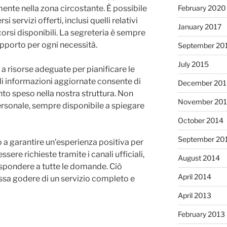
February 2020
mente nella zona circostante. È possibile
i servizi offerti, inclusi quelli relativi
January 2017
corsi disponibili. La segreteria è sempre
upporto per ogni necessità.
September 20
July 2015
 risorse adeguate per pianificare le
à di informazioni aggiornate consente di
December 201
to speso nella nostra struttura. Non
November 20
personale, sempre disponibile a spiegare
October 2014
September 20
o a garantire un’esperienza positiva per
sere richieste tramite i canali ufficiali,
August 2014
ispondere a tutte le domande. Ciò
April 2014
ossa godere di un servizio completo e
April 2013
February 2013