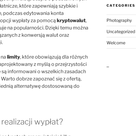
łatnicze, które zapewniają szybkie i
CATEGORIES
e, podczas edytowania konta
 opcji wypłaty za pomocą
kryptowalut
,
Photography
kuje na popularności. Dzięki temu można
Uncategorized
zanych z konwersją walut oraz
i.
Welcome
 na
limity
, które obowiązują dla różnych
aprojektowany z myślą o przejrzystości
outlook india
e są informowani o wszelkich zasadach
. Warto dobrze zapoznać się z ofertą,
iednią alternatywę dostosowaną do
realizacji wypłat?