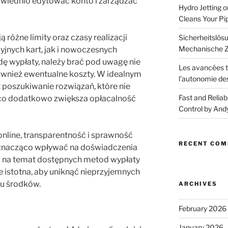
wiednio edytować konto i zarządzać
Hydro Jetting 
Cleans Your Pi
 różne limity oraz czasy realizacji
Sicherheitslösu
Mechanische Z
yjnych kart, jak i nowoczesnych
ę wypłaty, należy brać pod uwagę nie
Les avancées t
również ewentualne koszty. W idealnym
l’autonomie de
 poszukiwanie rozwiązań, które nie
Fast and Reliab
 co dodatkowo zwiększa opłacalność
Control by And
nline, transparentność i sprawność
RECENT CO
nacząco wpływać na doświadczenia
 na temat dostępnych metod wypłaty
le istotna, aby uniknąć nieprzyjemnych
u środków.
ARCHIVES
February 2026
January 2026