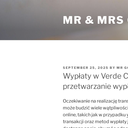
Skip
to
MR & MRS
content
POSTED
SEPTEMBER 25, 2025
BY
MR G
ON
Wypłaty w Verde Ca
przetwarzanie wypł
Oczekiwanie na realizację tran
może budzić wiele wątpliwości
online, takich jak w przypadku
transakcji oraz metod wypłaty 