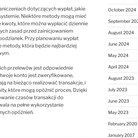
niczeniach dotyczących wypłat, jakie
October 2024
ystemie. Niektóre metody mogą mieć
September 20
woty, które można wypłacić dziennie
tych zasad przed zainicjowaniem
August 2024
spodzianek. Przy planowaniu wypłat
June 2024
 metody, która będzie najbardziej
wym.
May 2024
April 2024
kich przelewów jest odpowiednie
 twoje konto jest zweryfikowane,
August 2023
ją na bieżąco realizować transakcje, i
July 2023
ity, które mogą opóźnić proces. Dzięki
owanie czasów transakcji do
June 2023
ala na pełne wykorzystanie
nych opóźnień.
May 2023
February 2020
January 2017