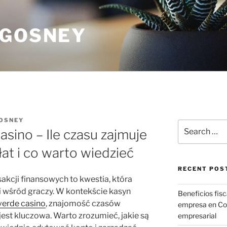
 GOSNEY
OSNEY
Search
sino – Ile czasu zajmuje
for:
at i co warto wiedzieć
RECENT POS
sakcji finansowych to kwestia, która
 wśród graczy. W kontekście kasyn
Beneficios fisca
verde casino
, znajomość czasów
empresa en CoM
jest kluczowa. Warto zrozumieć, jakie są
empresarial