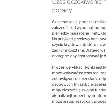
Czas oczekiwania 
porady
Czas transakcji podczas realiz
zależności od wybranej metody
pieniędzy mają różne limity, k
Na przykład, przelewy bankowe
użyciu kryptowalut, które zazwy
żadnymi kosztami. Dlatego war
dostępne, aby dostosować je d
Proces weryfikacji konta jest
może wpływać na czas realizacj
zobowiązani do przesłania o
osobowych. Im szybciej spełni
mógł cieszyć się swoimi fundu
aktualizacji potrzebnych info
może przyspieszyć cały proces