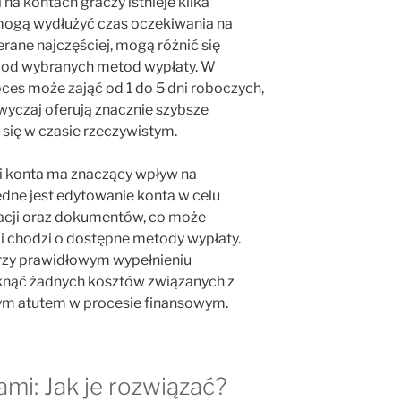
 na kontach graczy istnieje kilka
mogą wydłużyć czas oczekiwania na
erane najczęściej, mogą różnić się
 od wybranych metod wypłaty. W
es może zająć od 1 do 5 dni roboczych,
yczaj oferują znacznie szybsze
 się w czasie rzeczywistym.
i konta ma znaczący wpływ na
ędne jest edytowanie konta w celu
acji oraz dokumentów, co może
li chodzi o dostępne metody wypłaty.
przy prawidłowym wypełnieniu
knąć żadnych kosztów związanych z
wym atutem w procesie finansowym.
mi: Jak je rozwiązać?