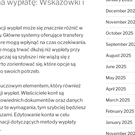
na wypłatę: Wskazówki i
December 20
November 20
acji wypłat może się znacznie różnić w
October 2025
. Główne systemy oferujące transfery
tóre mogą wpłynąć na czas oczekiwania.
September 20
 mogą trwać dłużej niż wypłaty przy
August 2025
czaj są szybsze i nie wiążą się z
to zorientować się, które opcje są
June 2025
o swoich potrzeb.
May 2025
 kluczowym elementem, który również
April 2025
i wypłat. Właściciele kont są
dpowiednich dokumentów oraz danych
March 2025
sz te wymagania, tym szybciej będziesz
February 2025
szami. Edytowanie konta w celu
rmacji dotyczących metody wypłaty
January 2025
.
November 20